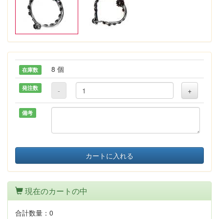
8 個
在庫数
発注数
-
+
備考
カートに入れる
現在のカートの中
合計数量：
0