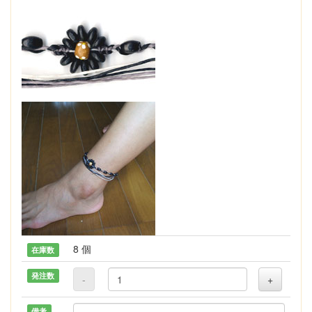
8 個
在庫数
発注数
-
+
備考