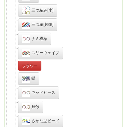
三つ編み[小]
三つ編[片輪]
ナミ模様
スリーウェイブ
フラワー
蝶
ウッドビーズ
貝殻
さかな型ビーズ