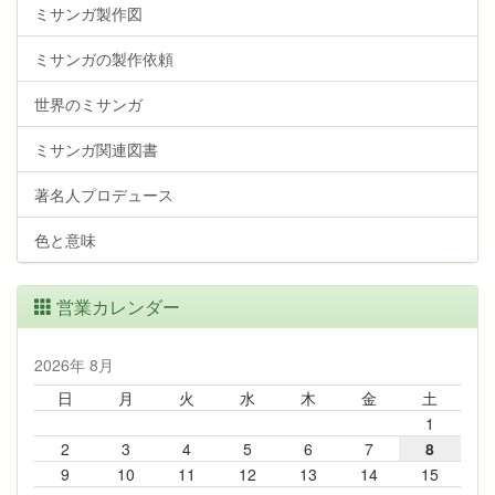
ミサンガ製作図
ミサンガの製作依頼
世界のミサンガ
ミサンガ関連図書
著名人プロデュース
色と意味
営業カレンダー
2026年 8月
日
月
火
水
木
金
土
1
2
3
4
5
6
7
8
9
10
11
12
13
14
15