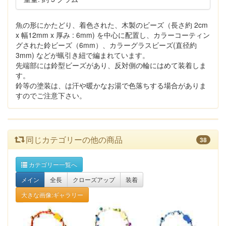
魚の形にかたどり、着色された、木製のビーズ（長さ約 2cm
x 幅12mm x 厚み : 6mm) を中心に配置し、カラーコーティン
グされた鈴ビーズ（6mm）、カラーグラスビーズ(直径約
3mm) などが蝋引き紐で編まれています。
先端部には鈴型ビーズがあり、反対側の輪にはめて装着しま
す。
鈴等の塗装は、は汗や暖かなお湯で色落ちする場合がありま
すのでご注意下さい。
同じカテゴリーの他の商品
38
カテゴリー一覧へ
メイン
全長
クローズアップ
装着
大きな画像:ギャラリー