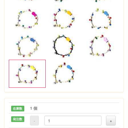
1 個
在庫数
発注数
-
+