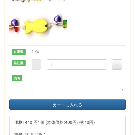
1 個
在庫数
発注数
-
+
備考
カートに入れる
価格:
440 円
/ 個
(本体価格:400円+税:40円)
重量: 約 5 グラム