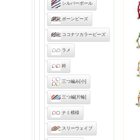
シルバーボール
ボーンビーズ
ココナツカラービーズ
ラメ
鈴
三つ編み[小]
三つ編[片輪]
ナミ模様
スリーウェイブ