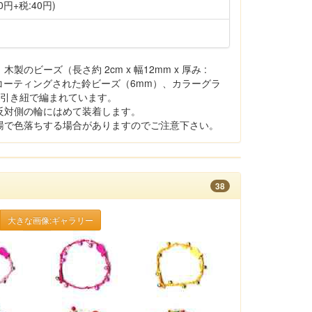
0円+税:40円)
のビーズ（長さ約 2cm x 幅12mm x 厚み :
ーコーティングされた鈴ビーズ（6mm）、カラーグラ
が蝋引き紐で編まれています。
反対側の輪にはめて装着します。
湯で色落ちする場合がありますのでご注意下さい。
38
大きな画像:ギャラリー