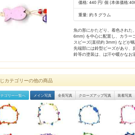
価格:
440 円
/ 個
(本体価格:40
重量: 約 5 グラム
魚の形にかたどり、着色された、木製
6mm) を中心に配置し、カラ
スビーズ(直径約 3mm) など
先端部には鈴型ビーズがあり、
鈴等の塗装は、は汗や暖かなお
じカテゴリーの他の商品
テゴリー一覧へ
メイン写真
全長写真
クローズアップ写真
装着写真