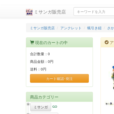
ミサンガ販売店
ミサンガ販売店
アンクレット
蝋引き紐
さ
現在のカートの中
ア
合計数量：
0
商品金額：
0円
送料：
0円
カート確認･発注
商品カテゴリー
ミサンガ