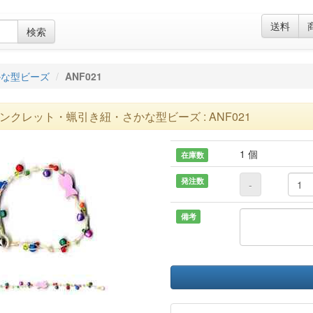
送料
検索
かな型ビーズ
ANF021
ンクレット・蝋引き紐・さかな型ビーズ : ANF021
1 個
在庫数
発注数
-
備考