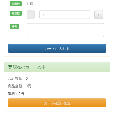
1 個
在庫数
発注数
-
+
備考
カートに入れる
現在のカートの中
合計数量：
0
商品金額：
0円
送料：
0円
カート確認･発注