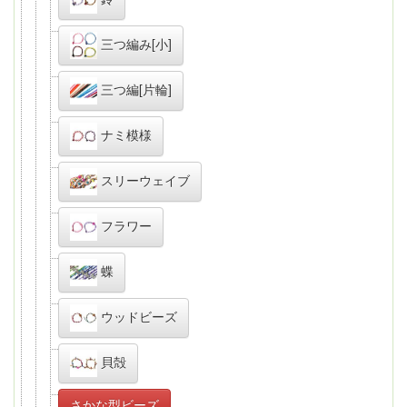
三つ編み[小]
三つ編[片輪]
ナミ模様
スリーウェイブ
フラワー
蝶
ウッドビーズ
貝殻
さかな型ビーズ