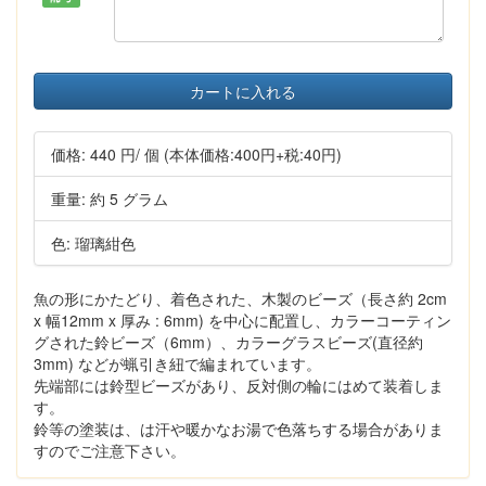
カートに入れる
価格:
440 円
/ 個
(本体価格:400円+税:40円)
重量: 約 5 グラム
色: 瑠璃紺色
魚の形にかたどり、着色された、木製のビーズ（長さ約 2cm
x 幅12mm x 厚み : 6mm) を中心に配置し、カラーコーティン
グされた鈴ビーズ（6mm）、カラーグラスビーズ(直径約
3mm) などが蝋引き紐で編まれています。
先端部には鈴型ビーズがあり、反対側の輪にはめて装着しま
す。
鈴等の塗装は、は汗や暖かなお湯で色落ちする場合がありま
すのでご注意下さい。