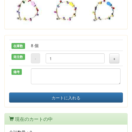
8 個
在庫数
発注数
-
+
備考
カートに入れる
現在のカートの中