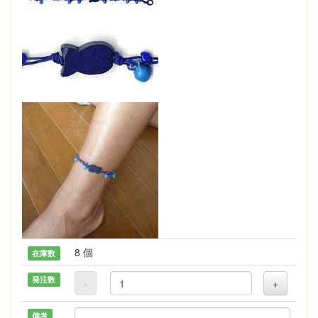
8 個
在庫数
発注数
-
+
備考