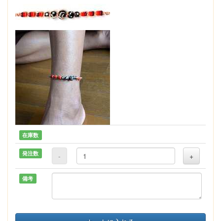
在庫数
発注数
-
+
備考