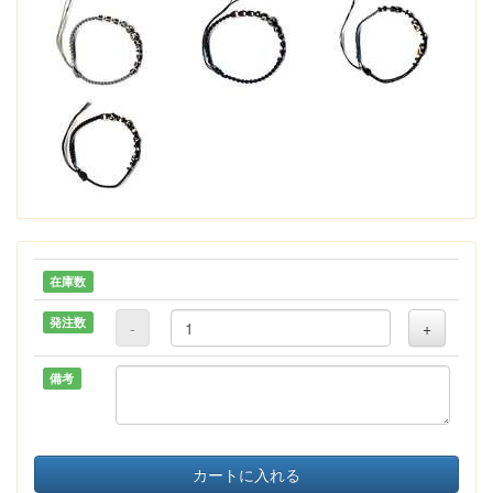
在庫数
発注数
-
+
備考
カートに入れる