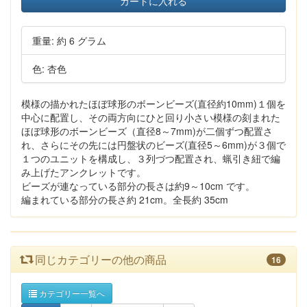
カートに入れる
重量: 約 6 グラム
色: 杏色
模様の描かれたほぼ球形のボーンビーズ(直径約10mm)１個を
中心に配置し、その両方向にひと回り小さい模様の刻まれた
ほぼ球形のボーンビーズ（直径8～7mm)が二個ずつ配置さ
れ、さらにその先には円盤状のビーズ(直径5～6mm)が３個で
１つのユニットを構成し、３列づつ配置され、蝋引き紐で編
み上げたアンクレットです。
ビーズが連なっている部分の長さは約9～10cm です。
編まれている部分の長さ約 21cm。全長約 35cm
同じカテゴリーの他の商品
16
カテゴリー一覧へ