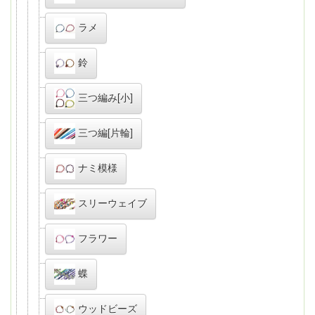
ラメ
鈴
三つ編み[小]
三つ編[片輪]
ナミ模様
スリーウェイブ
フラワー
蝶
ウッドビーズ