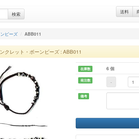
送料
検索
ーンビーズ
ABB011
ンクレット・ボーンビーズ : ABB011
6 個
在庫数
発注数
-
備考