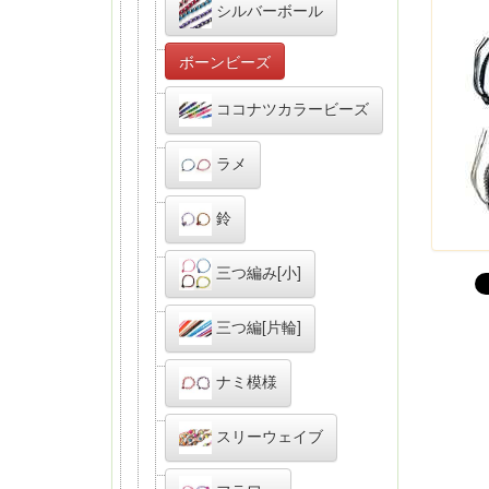
シルバーボール
ボーンビーズ
ココナツカラービーズ
ラメ
鈴
三つ編み[小]
三つ編[片輪]
ナミ模様
スリーウェイブ