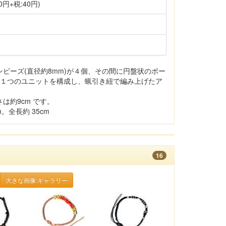
0円+税:40円)
ビーズ(直径約8mm)が４個、その間に円盤状のボー
個で１つのユニットを構成し、蝋引き紐で編み上げたア
は約9cm です。
。全長約 35cm
16
大きな画像:ギャラリー