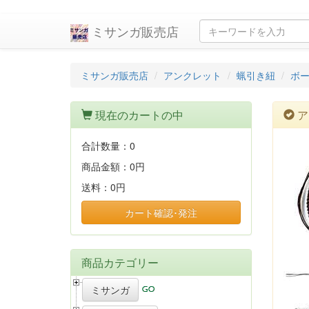
ミサンガ販売店
ミサンガ販売店
アンクレット
蝋引き紐
ボ
現在のカートの中
ア
合計数量：
0
商品金額：
0円
送料：
0円
カート確認･発注
商品カテゴリー
ミサンガ