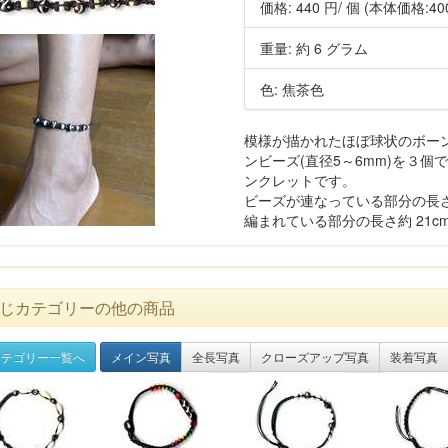
価格:
440 円
/ 個
(本体価格:40
重量: 約 6 グラム
色: 焦茶色
模様が描かれたほぼ球状のボーン
ンビーズ(直径5～6mm)を３
ンクレットです。
ビーズが連なっている部分の長さ
編まれている部分の長さ約 21cm
じカテゴリーの他の商品
テゴリー一覧へ
メイン写真
全長写真
クローズアップ写真
装着写真