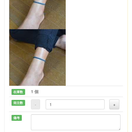
1 個
在庫数
発注数
-
+
備考