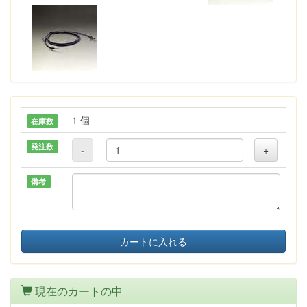
1 個
在庫数
発注数
-
+
備考
カートに入れる
現在のカートの中