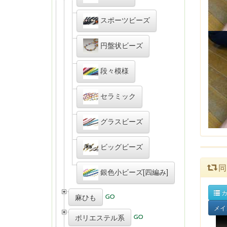
スポーツビーズ
円盤状ビーズ
段々模様
セラミック
グラスビーズ
ビッグビーズ
同
銀色小ビーズ[四編み]
カ
麻ひも
メイ
ポリエステル系