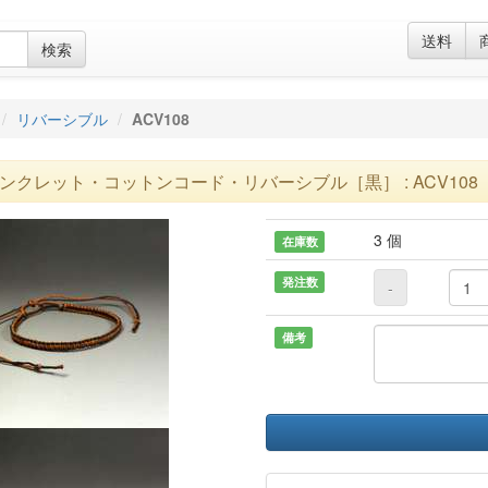
送料
検索
リバーシブル
ACV108
ンクレット・コットンコード・リバーシブル［黒］ : ACV108
3 個
在庫数
発注数
-
備考