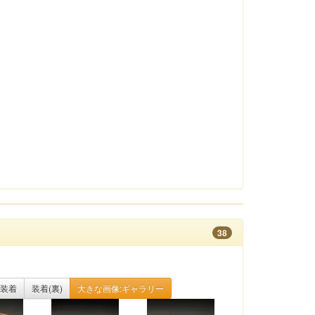
38
装着
装着(裏)
大きな画像:ギャラリー