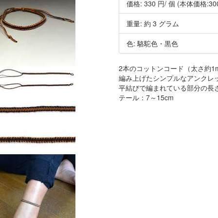
価格:
330 円
/ 個
(本体価格:30
重量: 約 3 グラム
色: 駱駝色・黒色
2本のコットンコード（太さ約1
編み上げたシンプルなアンクレ
平結びで編まれている部分の長さ: 
テール：7～15cm