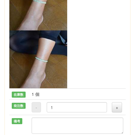
1 個
在庫数
発注数
-
+
備考