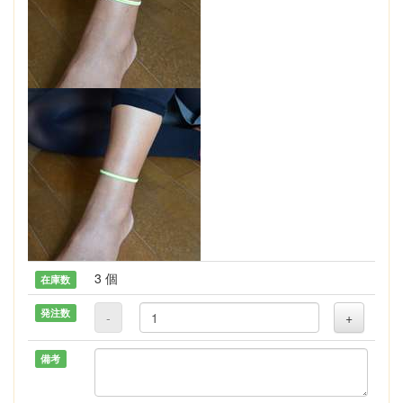
3 個
在庫数
発注数
-
+
備考