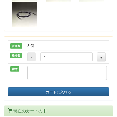
3 個
在庫数
発注数
-
+
備考
カートに入れる
現在のカートの中