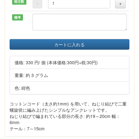
発注数
-
+
備考
カートに入れる
価格:
330 円
/ 個
(本体価格:300円+税:30円)
重量: 約 3 グラム
色: 紺色
コットンコード（太さ約1mm) を用いて、ねじり結びで二重
螺旋状に編み上げたシンプルなアンクレットです。
ねじり結びで編まれている部分の長さ: 約19～20cm 幅：
6mm
テール：7～15cm