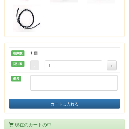
1 個
在庫数
発注数
-
+
備考
カートに入れる
現在のカートの中