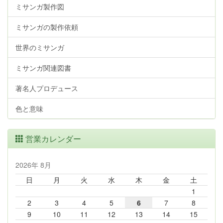
ミサンガ製作図
ミサンガの製作依頼
世界のミサンガ
ミサンガ関連図書
著名人プロデュース
色と意味
営業カレンダー
2026年 8月
日
月
火
水
木
金
土
1
2
3
4
5
6
7
8
9
10
11
12
13
14
15