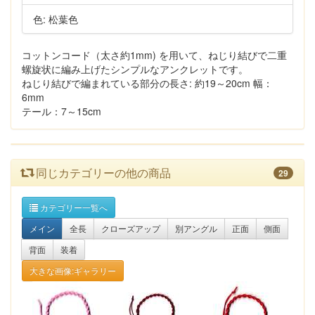
色: 松葉色
コットンコード（太さ約1mm) を用いて、ねじり結びで二重
螺旋状に編み上げたシンプルなアンクレットです。
ねじり結びで編まれている部分の長さ: 約19～20cm 幅：
6mm
テール：7～15cm
同じカテゴリーの他の商品
29
カテゴリー一覧へ
メイン
全長
クローズアップ
別アングル
正面
側面
背面
装着
大きな画像:ギャラリー