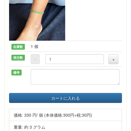
1 個
在庫数
発注数
-
+
備考
カートに入れる
価格:
330 円
/ 個
(本体価格:300円+税:30円)
重量: 約 3 グラム