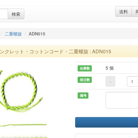
送料
検索
二重螺旋
ADN015
ンクレット・コットンコード・二重螺旋 : ADN015
5 個
在庫数
発注数
-
備考