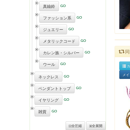
真鍮鈴
ファッション系
ジュエリー
メタリックコード
同
カレン族・シルバー
ウール
カ
メイ
ネックレス
ペンダントトップ
イヤリング
雑貨
全圧縮
全展開