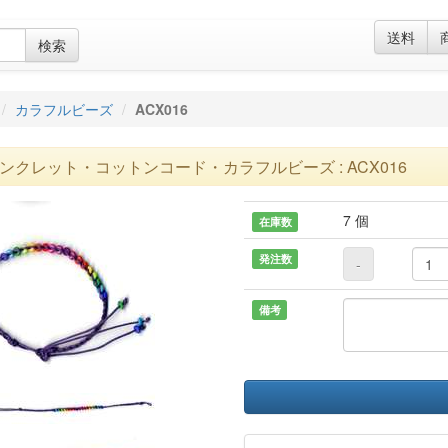
送料
検索
カラフルビーズ
ACX016
ンクレット・コットンコード・カラフルビーズ : ACX016
7 個
在庫数
発注数
-
備考