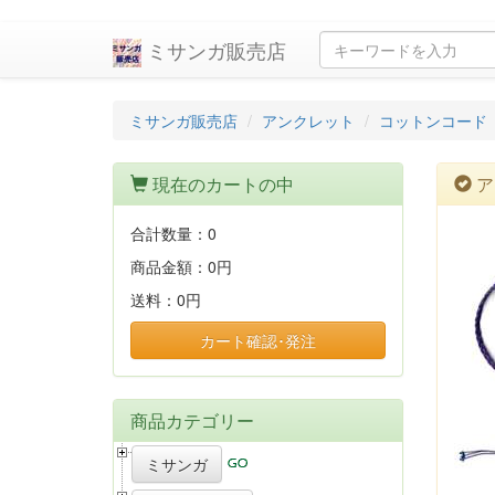
ミサンガ販売店
ミサンガ販売店
アンクレット
コットンコード
現在のカートの中
ア
合計数量：
0
商品金額：
0円
送料：
0円
カート確認･発注
商品カテゴリー
ミサンガ