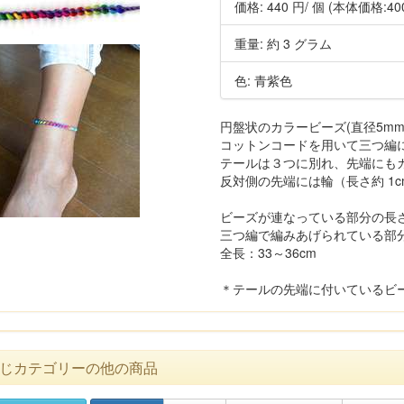
価格:
440 円
/ 個
(本体価格:40
重量: 約 3 グラム
色: 青紫色
円盤状のカラービーズ(直径5mm 
コットンコードを用いて三つ編
テールは３つに別れ、先端にも
反対側の先端には輪（長さ約 1c
ビーズが連なっている部分の長さ: 
三つ編で編みあげられている部分: 
全長：33～36cm
＊テールの先端に付いているビ
じカテゴリーの他の商品