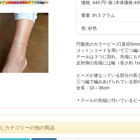
価格:
440 円
/ 個
(本体価格:40
重量: 約 3 グラム
色: 砂色
円盤状のカラービーズ(直径5mm 
コットンコードを用いて三つ編
テールは３つに別れ、先端にも
反対側の先端には輪（長さ約 1c
ビーズが連なっている部分の長さ: 
三つ編で編みあげられている部分: 
全長：33～36cm
＊テールの先端に付いているビ
じカテゴリーの他の商品