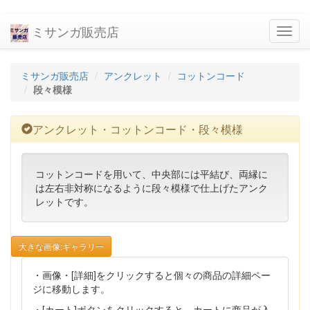
ミサンガ販売店
navig
ミサンガ販売店
アンクレット
コットンコード
段々模様
アンクレット・コットンコード・段々模様
コットンコードを用いて、中央部には平結び、両縁に
は左右非対称になるように段々模様で仕上げたアンク
レットです。
大きな画像:ギャラリー
・画像・[詳細]をクリックすると個々の商品の詳細ペー
ジに移動します。
・[カート]ボタンをクリックすると、カートに商品が入