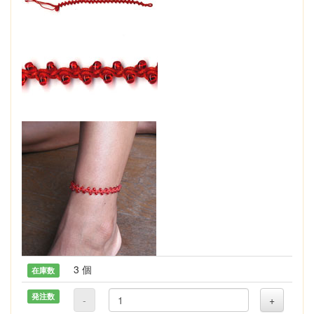
3 個
在庫数
発注数
-
+