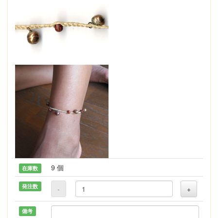
9 個
在庫数
発注数
-
+
備考