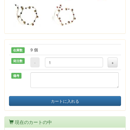
9 個
在庫数
発注数
-
+
備考
カートに入れる
現在のカートの中