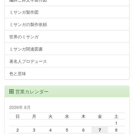
ミサンガ製作図
ミサンガの製作依頼
世界のミサンガ
ミサンガ関連図書
著名人プロデュース
色と意味
営業カレンダー
2026年 8月
日
月
火
水
木
金
土
1
2
3
4
5
6
7
8