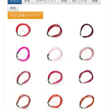
メイン
全長
クローズアップ
装着
別アングル
側面
背面
大きな画像:ギャラリー