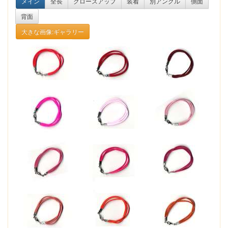
メイン
全長
クローズアップ
装着
別アングル
側面
背面
大きな画像:ギャラリー