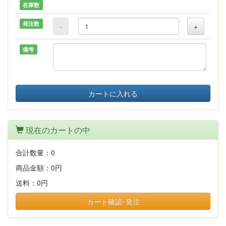
在庫数
発注数
-
+
備考
カートに入れる
現在のカートの中
合計数量：
0
商品金額：
0円
送料：
0円
カート確認･発注