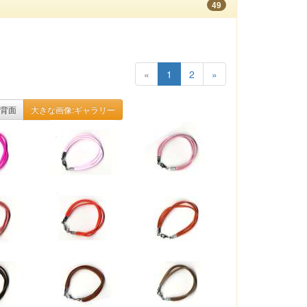
49
«
1
2
»
背面
大きな画像:ギャラリー