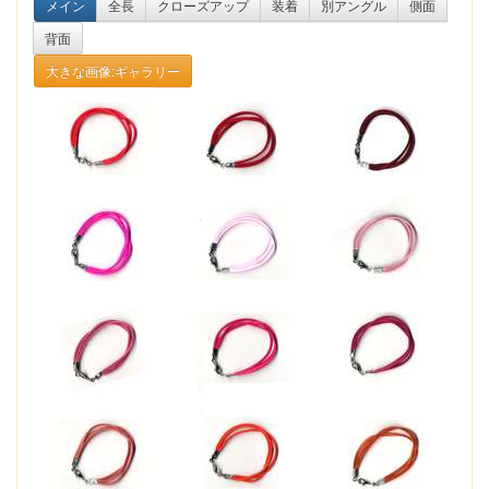
メイン
全長
クローズアップ
装着
別アングル
側面
背面
大きな画像:ギャラリー