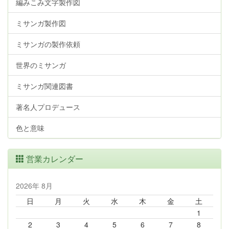
編みこみ文字製作図
ミサンガ製作図
ミサンガの製作依頼
世界のミサンガ
ミサンガ関連図書
著名人プロデュース
色と意味
営業カレンダー
2026年 8月
日
月
火
水
木
金
土
1
2
3
4
5
6
7
8