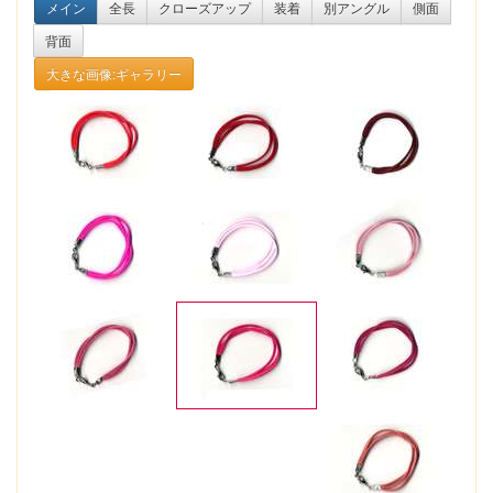
メイン
全長
クローズアップ
装着
別アングル
側面
背面
大きな画像:ギャラリー