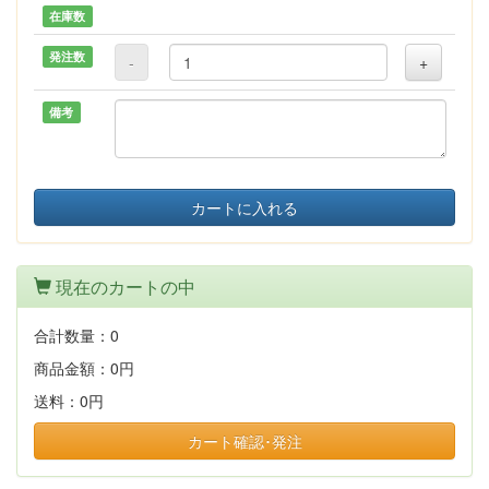
在庫数
発注数
-
+
備考
カートに入れる
現在のカートの中
合計数量：
0
商品金額：
0円
送料：
0円
カート確認･発注