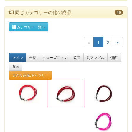
同じカテゴリーの他の商品
49
カテゴリー一覧へ
«
1
2
»
メイン
全長
クローズアップ
装着
別アングル
側面
背面
大きな画像:ギャラリー