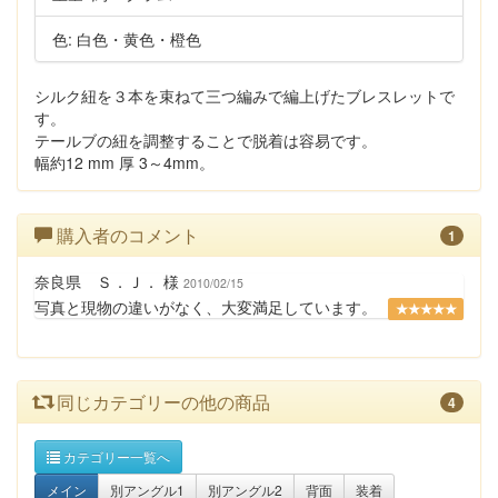
色: 白色・黄色・橙色
シルク紐を３本を束ねて三つ編みで編上げたブレスレットで
す。
テールブの紐を調整することで脱着は容易です。
幅約12 mm 厚 3～4mm。
購入者のコメント
1
奈良県 Ｓ．Ｊ． 様
2010/02/15
写真と現物の違いがなく、大変満足しています。
★★★★★
同じカテゴリーの他の商品
4
カテゴリー一覧へ
メイン
別アングル1
別アングル2
背面
装着