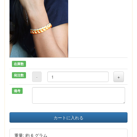
在庫数
発注数
-
+
備考
カートに入れる
重量: 約 6 グラム