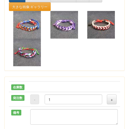
大きな画像:ギャラリー
在庫数
発注数
-
+
備考