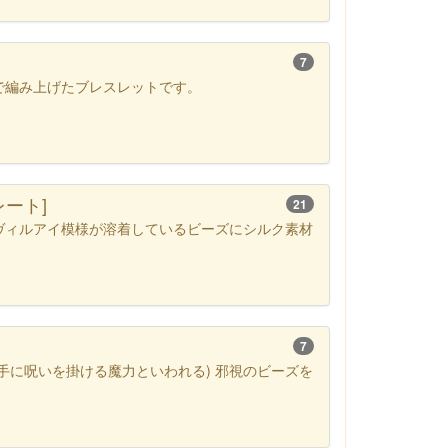
7
で編み上げたブレスレットです。
ート]
21
ヴィルアイ模様が溶着しているビーズにシルク素材
7
手に呪いを掛ける魔力といわれる) 邪視のビーズを