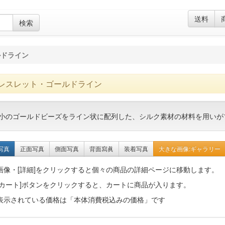
送料
検索
ルドライン
レスレット・ゴールドライン
小のゴールドビーズをライン状に配列した、シルク素材の材料を用いが
写真
正面写真
側面写真
背面寫眞
装着写真
大きな画像:ギャラリー
画像・[詳細]をクリックすると個々の商品の詳細ページに移動します。
[カート]ボタンをクリックすると、カートに商品が入ります。
表示されている価格は「本体消費税込みの価格」です