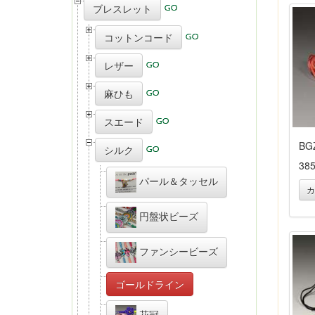
ブレスレット
コットンコード
レザー
麻ひも
スエード
BG
シルク
38
パール＆タッセル
カ
円盤状ビーズ
ファンシービーズ
ゴールドライン
花冠