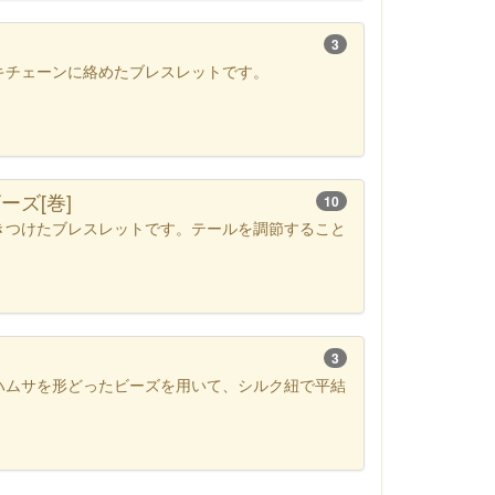
3
キチェーンに絡めたブレスレットです。
ズ[巻]
10
きつけたブレスレットです。テールを調節すること
3
ハムサを形どったビーズを用いて、シルク紐で平結