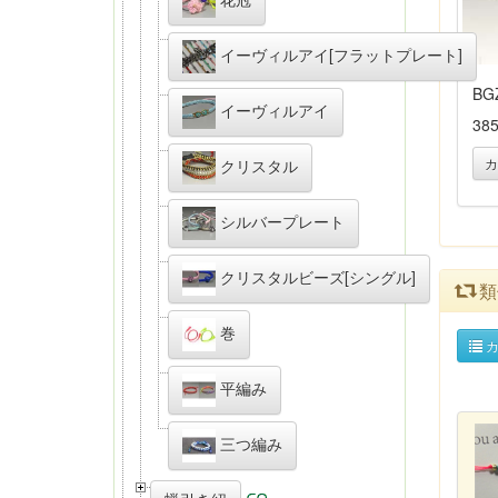
イーヴィルアイ[フラットプレート]
BG
イーヴィルアイ
38
カ
クリスタル
シルバープレート
クリスタルビーズ[シングル]
類
巻
カ
平編み
三つ編み