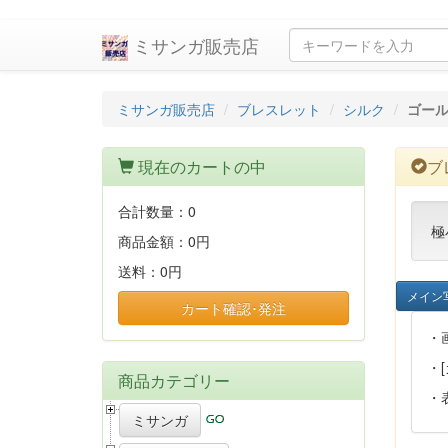
ミサンガ販売店
ミサンガ販売店
ブレスレット
シルク
ゴー
現在のカートの中
ブ
合計数量：
0
極
商品金額：
0円
送料：
0円
メイン
カート確認･発注
・
・
商品カテゴリー
・
ミサンガ