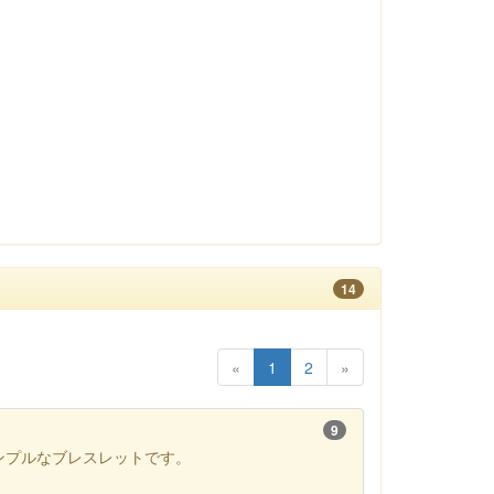
14
«
1
2
»
9
ンプルなブレスレットです。