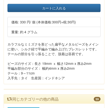
カートに入れる
価格:
330 円
/ 個
(本体価格:300円+税:30円)
重量: 約 4 グラム
カラフルなミミズクを形どった扁平なメタルビーズをメイン
に使い、シルク紐で平編みで編み上げたブレスレットです。
テールの部分を引っ張ることで、脱着は容易です。
ビーズのサイズ：長さ 19mm ｘ 幅さ12mm x 厚み2mm
平編み部分のサイズ： 幅約4mm x 厚み2mm
テール：9～11cm
入手先：タイ 生産国：インドネシア
同じカテゴリーの他の商品
39