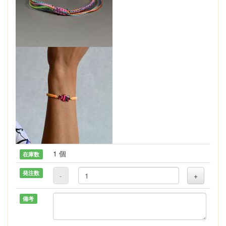
1 個
在庫数
発注数
-
+
備考