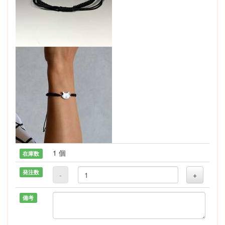
1 個
在庫数
発注数
-
+
備考