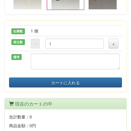
1 個
在庫数
発注数
-
+
備考
カートに入れる
現在のカートの中
合計数量：
0
商品金額：
0円