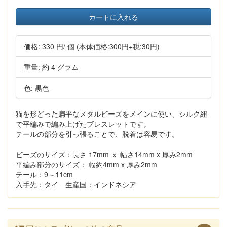
カートに入れる
価格:
330 円
/ 個
(本体価格:300円+税:30円)
重量: 約 4 グラム
色: 黒色
猫を形どった扁平なメタルビーズをメインに使い、シルク紐
で平編みで編み上げたブレスレットです。
テールの部分を引っ張ることで、脱着は容易です。
ビーズのサイズ：長さ 17mm ｘ 幅さ14mm x 厚み2mm
平編み部分のサイズ： 幅約4mm x 厚み2mm
テール：9～11cm
入手先：タイ 生産国：インドネシア