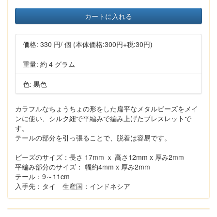
カートに入れる
価格:
330 円
/ 個
(本体価格:300円+税:30円)
重量: 約 4 グラム
色: 黒色
カラフルなちょうちょの形をした扁平なメタルビーズをメイ
ンに使い、シルク紐で平編みで編み上げたブレスレットで
す。
テールの部分を引っ張ることで、脱着は容易です。
ビーズのサイズ：長さ 17mm ｘ 高さ12mm x 厚み2mm
平編み部分のサイズ： 幅約4mm x 厚み2mm
テール：9～11cm
入手先：タイ 生産国：インドネシア