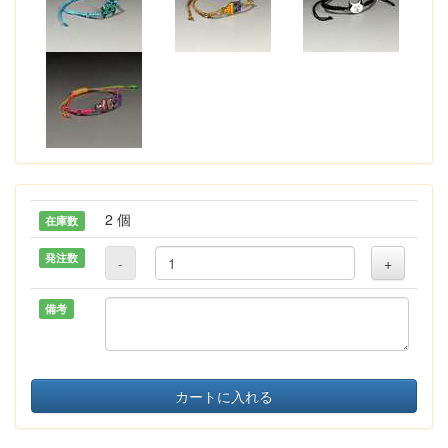
2 個
在庫数
発注数
-
+
備考
カートに入れる