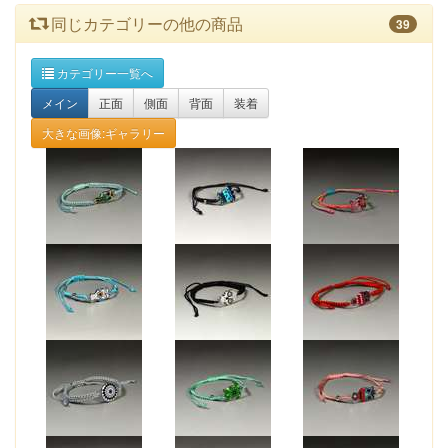
同じカテゴリーの他の商品
39
カテゴリー一覧へ
メイン
正面
側面
背面
装着
大きな画像:ギャラリー