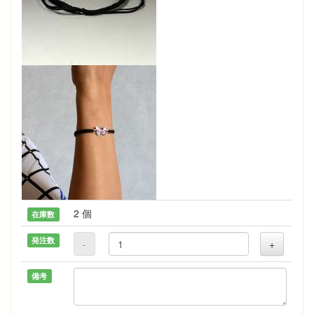
2 個
在庫数
発注数
-
+
備考