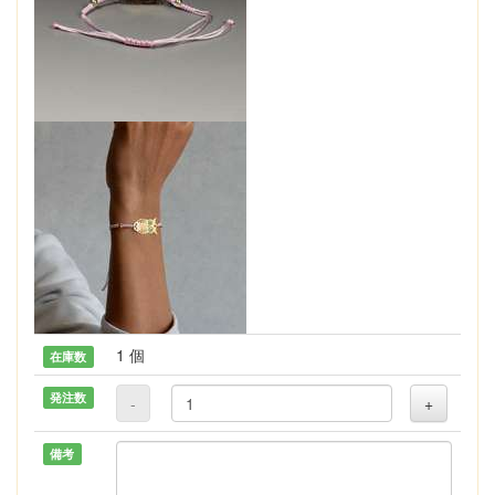
1 個
在庫数
発注数
-
+
備考