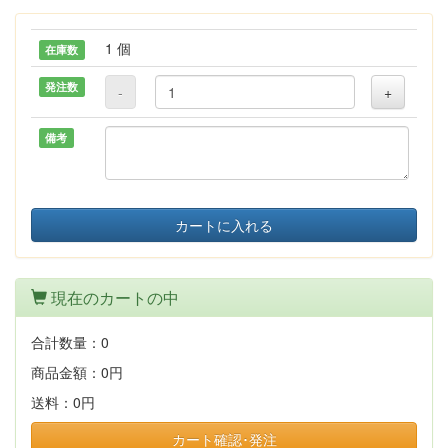
1 個
在庫数
発注数
-
+
備考
カートに入れる
現在のカートの中
合計数量：
0
商品金額：
0円
送料：
0円
カート確認･発注