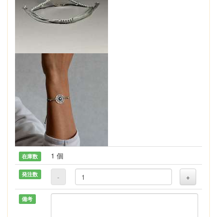
1 個
在庫数
発注数
-
+
備考