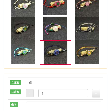
1 個
在庫数
発注数
-
+
備考