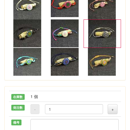
1 個
在庫数
発注数
-
+
備考