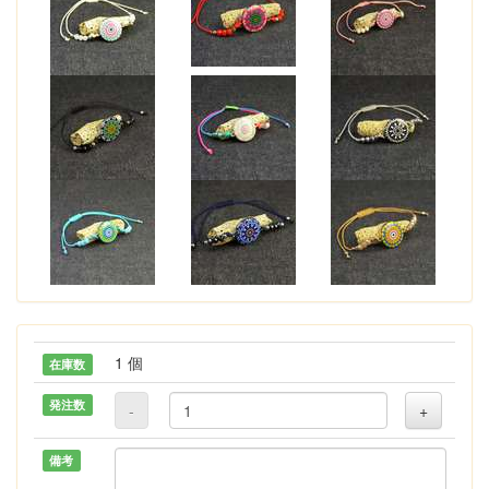
1 個
在庫数
発注数
-
+
備考