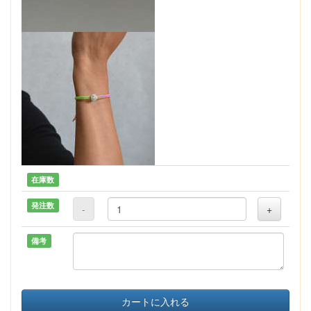
在庫数
発注数
-
+
備考
カートに入れる