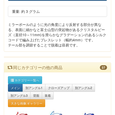
重量: 約 3 グラム
ミラーボールのように光の角度により反射する部分が異な
る、表面に細かなと富士山型の突起物があるクリスタルビー
ズ（直径10～11mm)を滑らかなグラデーションのあるシルク
コードで編み上げたブレスレット（幅約4mm）です。
テール部を調節することで脱着は容易です。
同じカテゴリーの他の商品
37
カテゴリー一覧へ
メイン
別アングル1
クローズアップ
別アングル2
別アングル3
背面
装着
大きな画像:ギャラリー