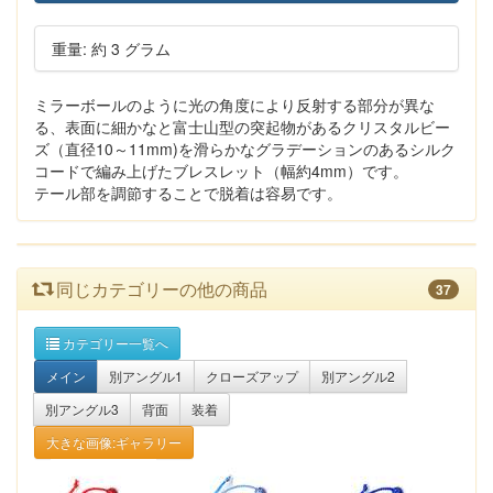
重量: 約 3 グラム
ミラーボールのように光の角度により反射する部分が異な
る、表面に細かなと富士山型の突起物があるクリスタルビー
ズ（直径10～11mm)を滑らかなグラデーションのあるシルク
コードで編み上げたブレスレット（幅約4mm）です。
テール部を調節することで脱着は容易です。
同じカテゴリーの他の商品
37
カテゴリー一覧へ
メイン
別アングル1
クローズアップ
別アングル2
別アングル3
背面
装着
大きな画像:ギャラリー