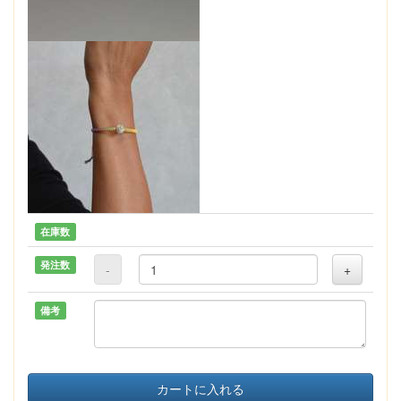
在庫数
発注数
-
+
備考
カートに入れる