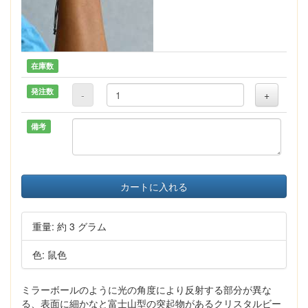
在庫数
発注数
-
+
備考
カートに入れる
重量: 約 3 グラム
色: 鼠色
ミラーボールのように光の角度により反射する部分が異な
る、表面に細かなと富士山型の突起物があるクリスタルビー