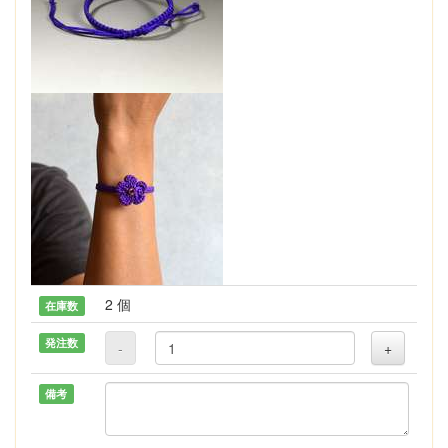
2 個
在庫数
発注数
-
+
備考