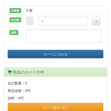
2 個
在庫数
発注数
-
+
備考
カートに入れる
現在のカートの中
合計数量：
0
商品金額：
0円
送料：
0円
カート確認･発注