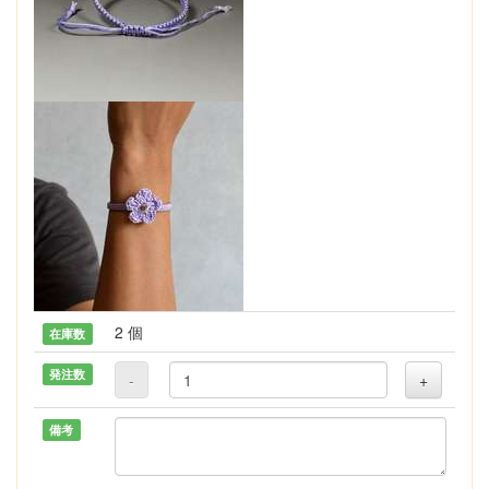
2 個
在庫数
発注数
-
+
備考