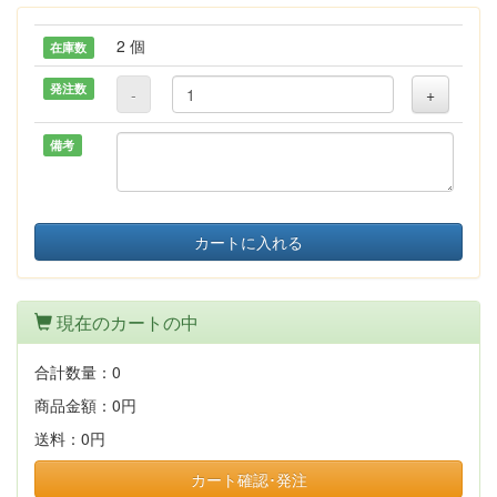
2 個
在庫数
発注数
-
+
備考
カートに入れる
現在のカートの中
合計数量：
0
商品金額：
0円
送料：
0円
カート確認･発注