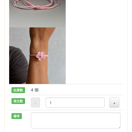
4 個
在庫数
発注数
-
+
備考