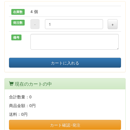
4 個
在庫数
発注数
-
+
備考
カートに入れる
現在のカートの中
合計数量：
0
商品金額：
0円
送料：
0円
カート確認･発注