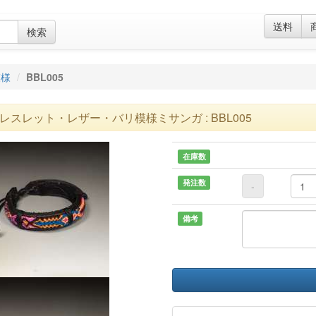
送料
検索
模様
BBL005
レスレット・レザー・バリ模様ミサンガ : BBL005
在庫数
発注数
-
備考