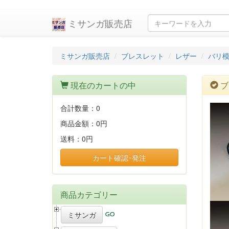
ミサンガ販売店
ミサンガ販売店
ブレスレット
レザー
バリ
現在のカートの中
ブ
合計数量：
0
商品金額：
0円
送料：
0円
カート確認･発注
商品カテゴリー
ミサンガ