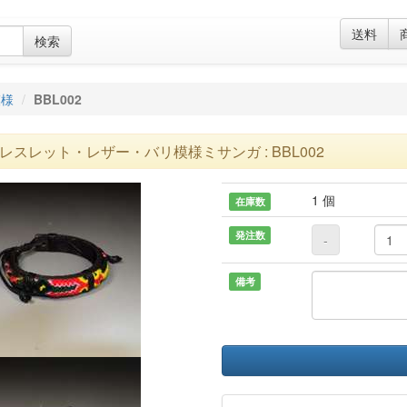
送料
検索
模様
BBL002
レスレット・レザー・バリ模様ミサンガ : BBL002
1 個
在庫数
発注数
-
備考