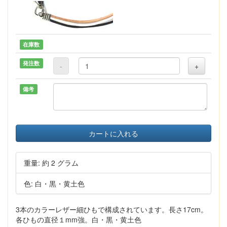
在庫数
発注数
-
+
備考
カートに入れる
重量: 約 2 グラム
色: 白・黒・黄土色
3本のカラーレザー細ひもで構成されています。長さ17cm。
各ひもの直径１mm強。白・黒・黄土色