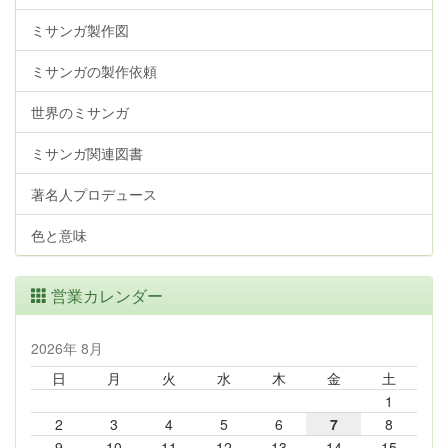
ミサンガ製作図
ミサンガの製作依頼
世界のミサンガ
ミサンガ関連図書
著名人プロデュース
色と意味
営業カレンダー
2026年 8月
日
月
火
水
木
金
土
1
2
3
4
5
6
7
8
9
10
11
12
13
14
15