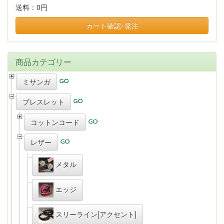
送料：
0円
カート確認･発注
商品カテゴリー
ミサンガ
ブレスレット
コットンコード
レザー
メタル
エッジ
スリーライン[アクセント]