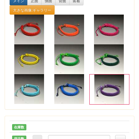
メイン
正面
側面
背面
装着
大きな画像:ギャラリー
在庫数
発注数