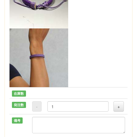
在庫数
発注数
-
+
備考