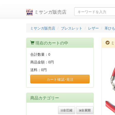
ミサンガ販売店
ミサンガ販売店
ブレスレット
レザー
革ひ
現在のカートの中
ミ
合計数量：
0
商品金額：
0円
送料：
0円
カート確認･発注
商品カテゴリー
全圧縮
全展開