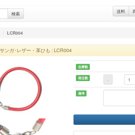
送料
検索
も
LCR004
サンガ･レザー・革ひも : LCR004
在庫数
発注数
-
備考