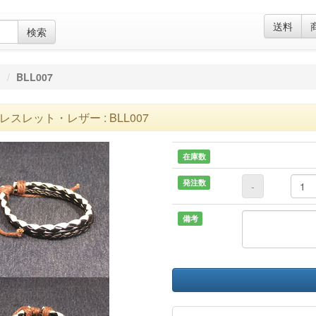
送料
検索
ー
BLL007
レスレット・レザー : BLL007
在庫数
発注数
-
備考