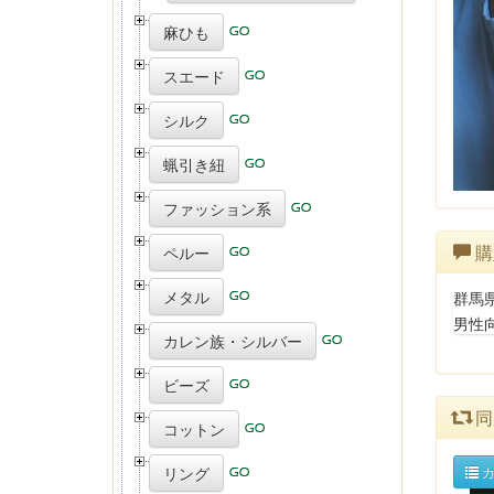
麻ひも
スエード
シルク
蝋引き紐
ファッション系
購
ペルー
メタル
群馬
男性
カレン族・シルバー
ビーズ
同
コットン
リング
カ