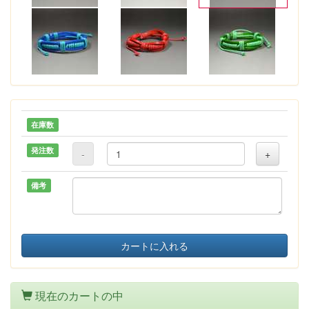
在庫数
発注数
-
+
備考
カートに入れる
現在のカートの中