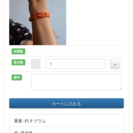
在庫数
発注数
-
+
備考
カートに入れる
重量: 約 9 グラム
色: 黄赤色