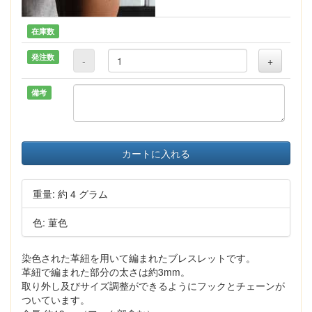
在庫数
発注数
-
+
備考
カートに入れる
重量: 約 4 グラム
色: 菫色
染色された革紐を用いて編まれたブレスレットです。
革紐で編まれた部分の太さは約3mm。
取り外し及びサイズ調整ができるようにフックとチェーンが
ついています。