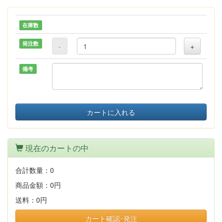
在庫数
発注数
-
+
備考
カートに入れる
現在のカートの中
合計数量：
0
商品金額：
0円
送料：
0円
カート確認･発注