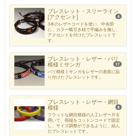
ブレスレット・スリーライン
[アクセント]
4
3本のレザーコードを使い、中央部
に、カラー蝋引き紐で平編みを施し、
アクセントを付けたブレスレットで
す。
ブレスレット・レザー・バリ
模様ミサンガ
17
バリ模様ミサンガをレザーの表面に貼
り付けたブレスレットです。
ブレスレット・レザー・網目
模様
9
フラットな網目模様の人工レザー片を
用いて、両端をコットンコードで固定
し、サイズ調整ができるように、結ん
だブレスレットです。