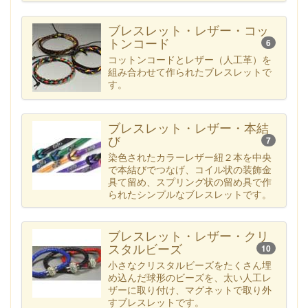
ブレスレット・レザー・コッ
トンコード
6
コットンコードとレザー（人工革）を
組み合わせて作られたブレスレットで
す。
ブレスレット・レザー・本結
び
7
染色されたカラーレザー紐２本を中央
で本結びでつなげ、コイル状の装飾金
具て留め、スプリング状の留め具で作
られたシンプルなブレスレットです。
ブレスレット・レザー・クリ
スタルビーズ
10
小さなクリスタルビーズをたくさん埋
め込んだ球形のビーズを、太い人工レ
ザーに取り付け、マグネットで取り外
すブレスレットです。